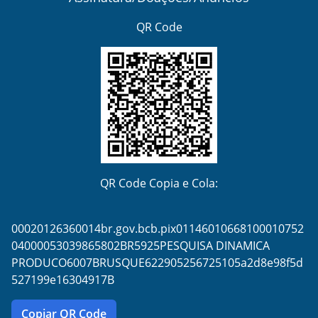
QR Code
QR Code Copia e Cola:
00020126360014br.gov.bcb.pix01146010668100010752
04000053039865802BR5925PESQUISA DINAMICA
PRODUCO6007BRUSQUE622905256725105a2d8e98f5d
527199e16304917B
Copiar QR Code